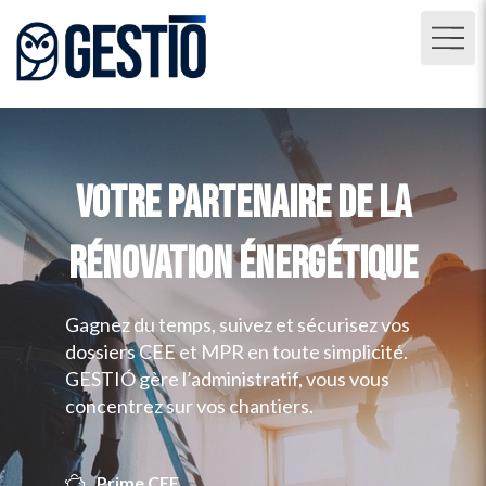
Votre partenaire de la
rénovation énergétique
Gagnez du temps, suivez et sécurisez
vos
dossiers CEE et MPR en toute simplicité.
GESTIÓ gère l’administratif, vous vous
concentrez sur vos chantiers.
Prime CEE