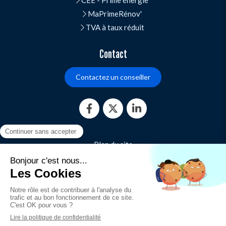
MaPrimeRénov'
TVA à taux réduit
Contact
Contactez un conseiller
Plan du site
Mentions légales
Politique de confidentialité
CGU
CGV
Canal de signalement